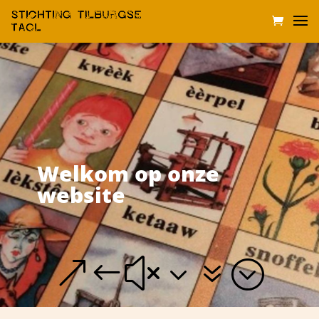
Welkom op onze
website
&#x37;