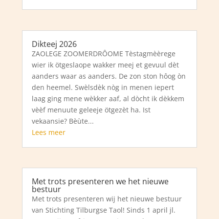
Dikteej 2026
ZAOLEGE ZOOMERDRÔOME Tèstagmèèrege
wier ik ötgeslaope wakker meej et gevuul dèt
aanders waar as aanders. De zon ston hôog òn
den heemel. Swèlsdèk nòg in menen iepert
laag ging mene wèkker aaf, al dòcht ik dèkkem
vèèf menuute geleeje ötgezèt ha. Ist
vekaansie? Bèùte...
Lees meer
Met trots presenteren we het nieuwe
bestuur
Met trots presenteren wij het nieuwe bestuur
van Stichting Tilburgse Taol! Sinds 1 april jl.