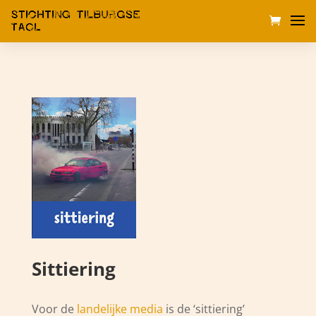
Sittiering
Voor de
landelijke media
is de ‘sittiering’