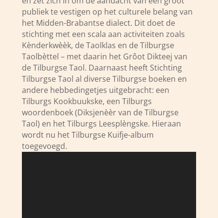
en zet zich in om de aandacht van een groot
publiek te vestigen op het culturele belang van
het Midden-Brabantse dialect. Dit doet de
stichting met een scala aan activiteiten zoals
Kènderkwèèk, de Taolklas en de Tilburgse
Taolbèttel – met daarin het Grôot Dikteej van
de Tilburgse Taol. Daarnaast heeft Stichting
Tilburgse Taol al diverse Tilburgse boeken en
andere hebbedingetjes uitgebracht: een
Tilburgs Kookbuukske, een Tilburgs
woordenboek (Diksjenèèr van de Tilburgse
Taol) en het Tilburgs Leesplèngske. Hieraan
wordt nu het Tilburgse Kuifje-album
toegevoegd.
Videospeler