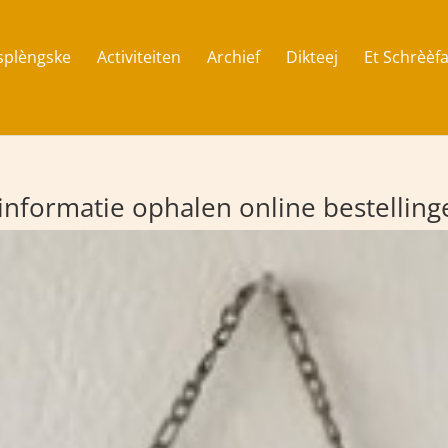
splèngske
Activiteiten
Archief
Dikteej
Et Schrèèfa
 informatie ophalen online bestellin