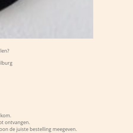
alen?
ilburg
lkom.
ebt ontvangen.
on de juiste bestelling meegeven.