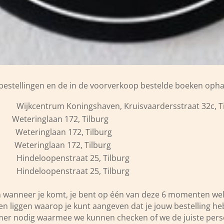
 bestellingen en de in de voorverkoop bestelde boeken oph
 Wijkcentrum Koningshaven, Kruisvaardersstraat 32c, T
Weteringlaan 172, Tilburg
 Weteringlaan 172, Tilburg
 Weteringlaan 172, Tilburg
0 Hindeloopenstraat 25, Tilburg
0 Hindeloopenstraat 25, Tilburg
ven wanneer je komt, je bent op één van deze 6 momenten we
bben liggen waarop je kunt aangeven dat je jouw bestelling h
r nodig waarmee we kunnen checken of we de juiste perso