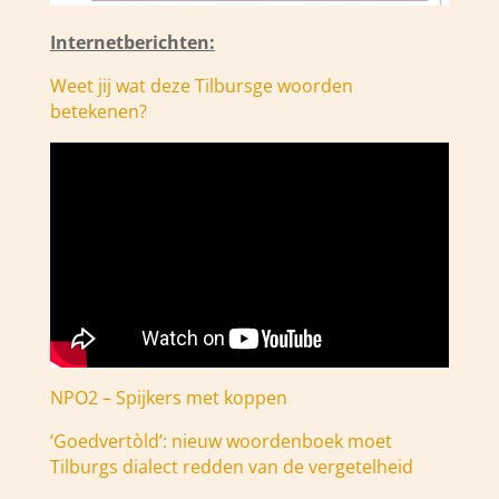
Internetberichten:
Weet jij wat deze Tilbursge woorden
betekenen?
NPO2 – Spijkers met koppen
‘Goedvertòld’: nieuw woordenboek moet
Tilburgs dialect redden van de vergetelheid