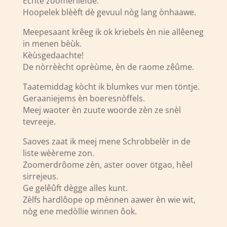
Èchte zoomerliefde.
Hoopelek blèèft dè gevuul nòg lang ònhaawe.
Meepesaant krêeg ik ok kriebels èn nie allêeneg
in menen bèùk.
Kèùsgedaachte!
De nòrrèècht oprèùme, èn de raome zêûme.
Taatemiddag kòcht ik blumkes vur men töntje.
Geraaniejems èn boeresnòffels.
Meej waoter èn zuute woorde zèn ze snèl
tevreeje.
Saoves zaat ik meej mene Schrobbelèr in de
liste wèèreme zon.
Zoomerdrôome zèn, aster oover ötgao, hêel
sirrejeus.
Ge gelêûft dègge alles kunt.
Zèlfs hardlôope op mènnen aawer èn wie wit,
nòg ene medòllie winnen ôok.