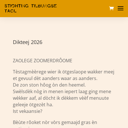
Dikteej 2026
ZAOLEGE ZOOMERDRÔOME
Tèstagmèèrege wier ik ötgeslaope wakker meej
et gevuul dèt aanders waar as aanders.
De zon ston hôog òn den heemel.
Swèlsdèk nòg in menen iepert laag ging mene
wèkker aaf, al dòcht ik dèkkem vèèf menuute
geleeje ötgezèt ha.
Ist vekaansie?
Bèùte rôoket nòr vòrs gemaajd gras èn