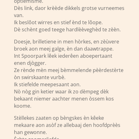
optiemisme.
Dès link, daor krèède dikkels grotse vurneemes
van.
Ik beslôot wirres en stief ènd te lôope.
Dè schènt goed teege hardlèèveghèd te zèèn.
Doesje, brilletiene in men hòrkes, en zèùvere
broek aon meej galge, èn dan daawtrappe.
Int Spoorpark lêek iederêen aboepertaant
enen djògger.
Ze rènde mèn meej bèmmelende pèèrdestèrte
òn swirskaante vurbè.
Ik stiefelde meepesaant aon.
Nò nòg gin ketier waar ik zo dèmpeg dèk
bekaant niemer aachter menen òssem kos
koome.
Stèllekes zaaten op bèngskes èn kêeke
mekaare aon asòf ze allebaaj den hoofdprèès
han gewonne.