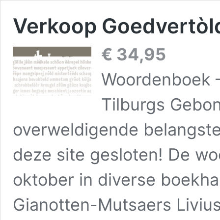
Verkoop Goedvertòld 
€
34,95
Woordenboek –
Tilburgs Gebo
overweldigende belangstel
deze site gesloten! De wo
oktober in diverse boekhan
Gianotten-Mutsaers Liviu